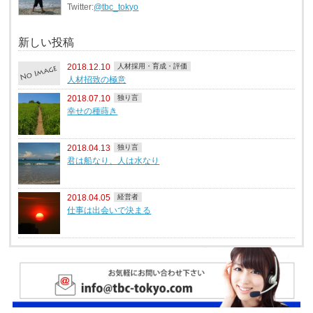
Twitter:
@tbc_tokyo
新しい投稿
2018.12.10
人材採用・育成・評価
人材招致の極意
2018.07.10
独り言
幸せの種蒔き
2018.04.13
独り言
君は船なり、人は水なり
2018.04.05
経営者
仕事は出会いで決まる