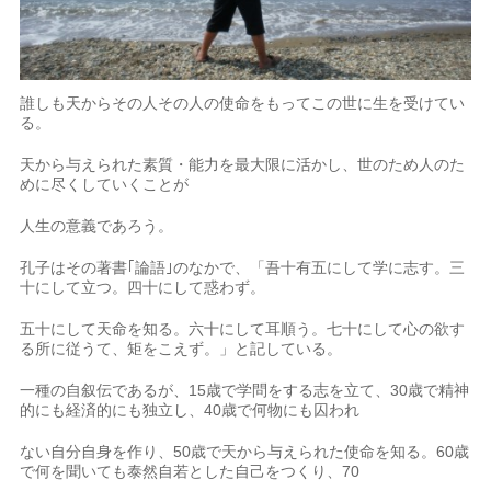
誰しも天からその人その人の使命をもってこの世に生を受けてい
る。
天から与えられた素質・能力を最大限に活かし、世のため人のた
めに尽くしていくことが
人生の意義であろう。
孔子はその著書｢論語｣のなかで、「吾十有五にして学に志す。三
十にして立つ。四十にして惑わず。
五十にして天命を知る。六十にして耳順う。七十にして心の欲す
る所に従うて、矩をこえず。」と記している。
一種の自叙伝であるが、15歳で学問をする志を立て、30歳で精神
的にも経済的にも独立し、40歳で何物にも囚われ
ない自分自身を作り、50歳で天から与えられた使命を知る。60歳
で何を聞いても泰然自若とした自己をつくり、70