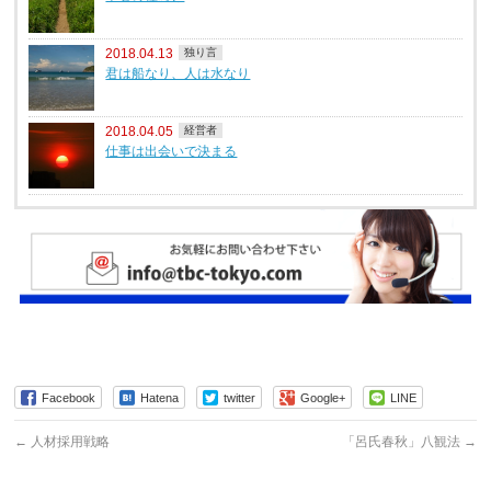
2018.04.13
独り言
君は船なり、人は水なり
2018.04.05
経営者
仕事は出会いで決まる
Facebook
Hatena
twitter
Google+
LINE
←
人材採用戦略
「呂氏春秋」八観法
→