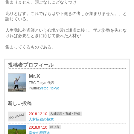
集まりません。頭ごなしにどなりつけ
叱りとばす。これではもはや下働きの者しか集まりません。」と
論じている。
人生我以外皆師という心境で常に謙虚に接し、学ぶ姿勢を失わな
ければ必要なときに応じて優れた人材が
集まってくるものである。
投稿者プロフィール
Mr.X
TBC Tokyo 代表
Twitter:
@tbc_tokyo
新しい投稿
2018.12.10
人材採用・育成・評価
人材招致の極意
2018.07.10
独り言
幸せの種蒔き