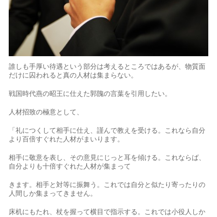
誰しも手厚い待遇という部分は考えるところではあるが、物質面
だけに囚われると真の人材は集まらない。
戦国時代燕の昭王に仕えた郭隗の言葉を引用したい。
人材招致の極意として、
「礼につくして相手に仕え、謹んで教えを受ける。これなら自分
より百倍すぐれた人材がまいります。
相手に敬意を表し、その意見にじっと耳を傾ける。これならば、
自分よりも十倍すぐれた人材が集まって
きます。相手と対等に振舞う。これでは自分と似たり寄ったりの
人間しか集まってきません。
床机にもたれ、杖を握って横目で指示する。これでは小役人しか