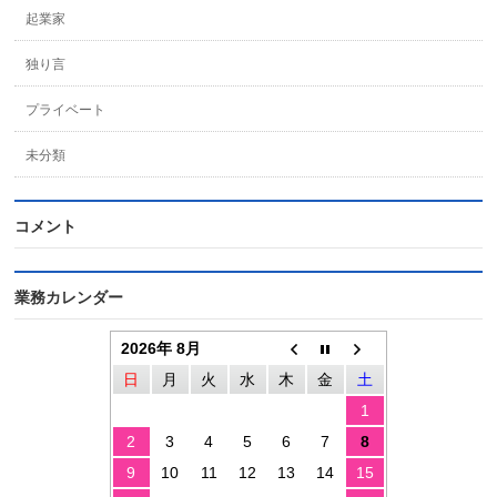
起業家
独り言
プライベート
未分類
コメント
業務カレンダー
2026年 8月
日
月
火
水
木
金
土
1
2
3
4
5
6
7
8
9
10
11
12
13
14
15