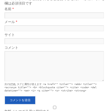
欄は必須項目です
名前
*
メール
*
サイト
コメント
次の
HTML
タグと属性が使えます:
<a href="" title=""> <abbr title="">
<acronym title=""> <b> <blockquote cite=""> <cite> <code> <del
datetime=""> <em> <i> <q cite=""> <s> <strike> <strong>