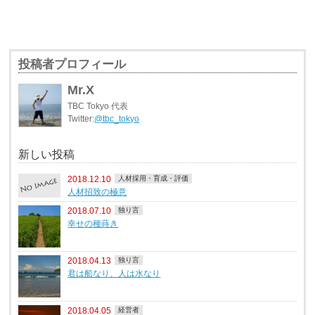
投稿者プロフィール
Mr.X
TBC Tokyo 代表
Twitter:
@tbc_tokyo
新しい投稿
2018.12.10
人材採用・育成・評価
人材招致の極意
2018.07.10
独り言
幸せの種蒔き
2018.04.13
独り言
君は船なり、人は水なり
2018.04.05
経営者