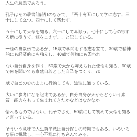
人生の意義であろう。
孔子はその著書｢論語｣のなかで、「吾十有五にして学に志す。三
十にして立つ。四十にして惑わず。
五十にして天命を知る。六十にして耳順う。七十にして心の欲す
る所に従うて、矩をこえず。」と記している。
一種の自叙伝であるが、15歳で学問をする志を立て、30歳で精神
的にも経済的にも独立し、40歳で何物にも囚われ
ない自分自身を作り、50歳で天から与えられた使命を知る。60歳
で何を聞いても泰然自若とした自己をつくり、70
歳で自己の心のままに行動しても、道理に適っている。
大いに参考になる記述であるが、自分自身が天からどういう素
質・能力をもって生まれてきたかなどはなかなか
悟れるものではない。孔子でさえ、50歳にして初めて天命を知る
と言っている。
そういう意味で人生前半戦は自分探しの時期でもある。いろいろ
な事に挑戦し、一心不乱に打ち込んでみる。