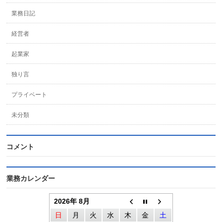
業務日記
経営者
起業家
独り言
プライベート
未分類
コメント
業務カレンダー
2026年 8月
日
月
火
水
木
金
土