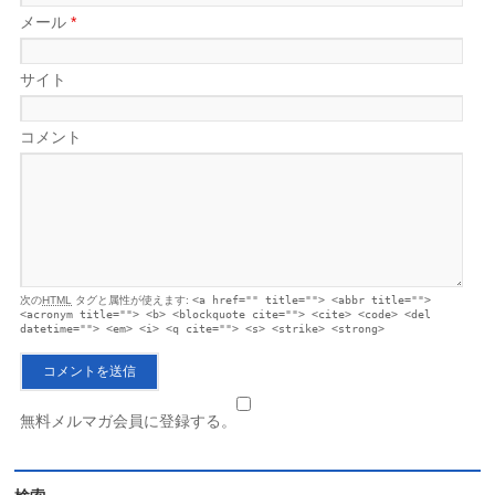
メール
*
サイト
コメント
次の
HTML
タグと属性が使えます:
<a href="" title=""> <abbr title="">
<acronym title=""> <b> <blockquote cite=""> <cite> <code> <del
datetime=""> <em> <i> <q cite=""> <s> <strike> <strong>
無料メルマガ会員に登録する。