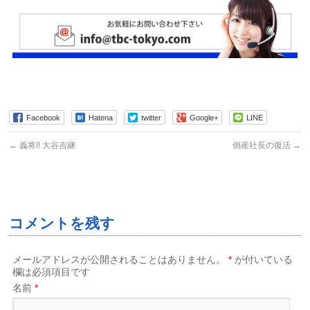
Facebook
Hatena
twitter
Google+
LINE
←
義将!! 大谷吉継
倒産社長の復活
→
コメントを残す
メールアドレスが公開されることはありません。
*
が付いている
欄は必須項目です
名前
*