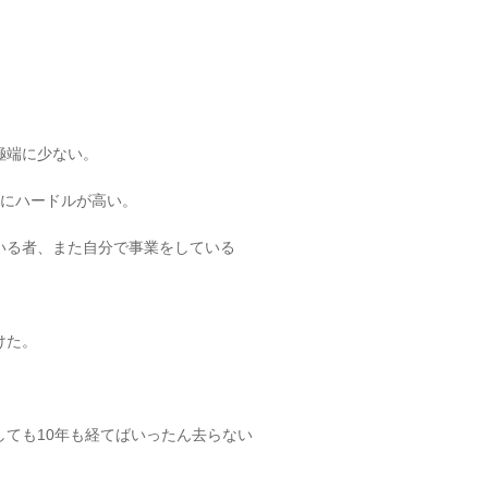
極端に少ない。
極端にハードルが高い。
いる者、また自分で事業をしている
けた。
ても10年も経てばいったん去らない