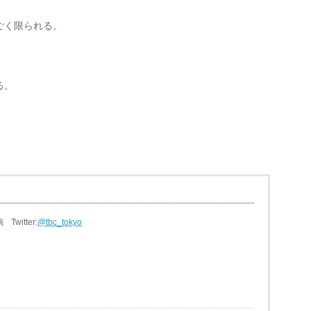
ごく限られる。
る。
表
Twitter:
@tbc_tokyo