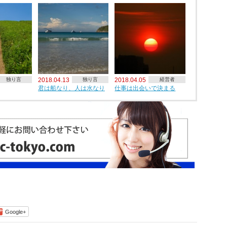
独り言
2018.04.13
独り言
2018.04.05
経営者
君は船なり、人は水なり
仕事は出会いで決まる
Google+