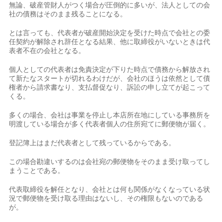
無論、破産管財人がつく場合が圧倒的に多いが、法人としての会
社の債務はそのまま残ることになる。
とは言っても、代表者が破産開始決定を受けた時点で会社との委
任契約が解除され辞任となる結果、他に取締役がいないときは代
表者不在の会社となる。
個人としての代表者は免責決定が下りた時点で債務から解放され
て新たなスタートが切れるわけだが、会社のほうは依然として債
権者から請求書なり、支払督促なり、訴訟の申し立てが起こって
くる。
多くの場合、会社は事業を停止し本店所在地にしている事務所を
明渡している場合が多く代表者個人の住所宛てに郵便物が届く。
登記簿上はまだ代表者として残っているからである。
この場合勘違いするのは会社宛の郵便物をそのまま受け取ってし
まうことである。
代表取締役を解任となり、会社とは何も関係がなくなっている状
況で郵便物を受け取る理由はないし、その権限もないのである
が。