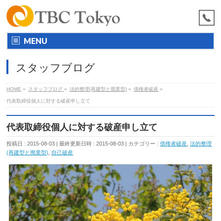
MENU
スタッフブログ
HOME
»
スタッフブログ
»
法的整理(再建型と廃業型)
»
債権者破産
»
代表取締役個人に対する破産申し立て
代表取締役個人に対する破産申し立て
投稿日 : 2015-08-03
最終更新日時 : 2015-08-03
カテゴリー :
債権者破産
,
法的整理
(再建型と廃業型)
,
自己破産