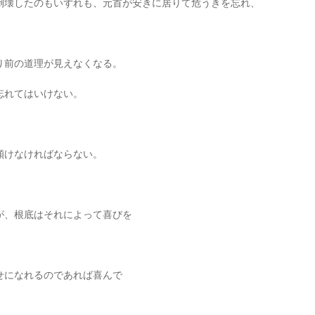
倒壊したのもいずれも、元首が安きに居りて危うきを忘れ、
り前の道理が見えなくなる。
忘れてはいけない。
傾けなければならない。
が、根底はそれによって喜びを
せになれるのであれば喜んで