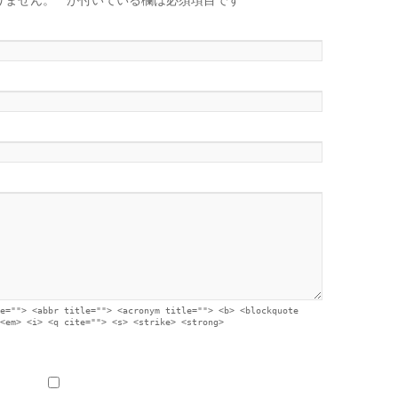
りません。
*
が付いている欄は必須項目です
e=""> <abbr title=""> <acronym title=""> <b> <blockquote
<em> <i> <q cite=""> <s> <strike> <strong>