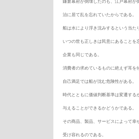
鎌倉幕府が倒壊したのも、江戸幕府が
治に居て乱を忘れていたからである。
船は水により浮き沈みするという当た
いつの世も正しきは民意にあることを
企業も同じである。
消費者の求めているものに絶えず耳を
自己満足では船が沈む危険性がある。
時代とともに価値判断基準は変遷する
与えることができるかどうかである。
その商品、製品、サービスによって幸
受け容れるのである。