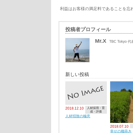
利益はお客様の満足料であることを忘
投稿者プロフィール
Mr.X
TBC Tokyo 代
新しい投稿
2018.12.10
人材採用・育
成・評価
人材招致の極意
2018.07.10
幸せの種蒔き