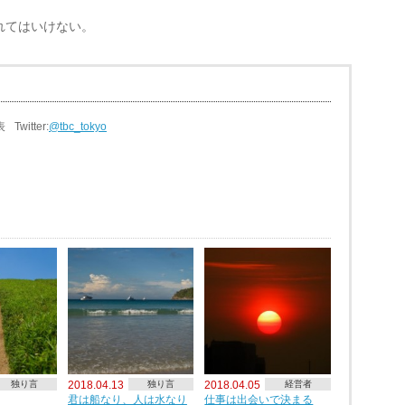
れてはいけない。
表
Twitter:
@tbc_tokyo
独り言
2018.04.13
独り言
2018.04.05
経営者
君は船なり、人は水なり
仕事は出会いで決まる