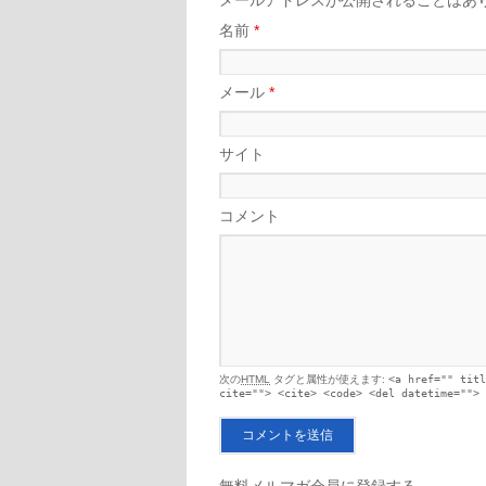
メールアドレスが公開されることはあ
名前
*
メール
*
サイト
コメント
次の
HTML
タグと属性が使えます:
<a href="" titl
cite=""> <cite> <code> <del datetime=""> 