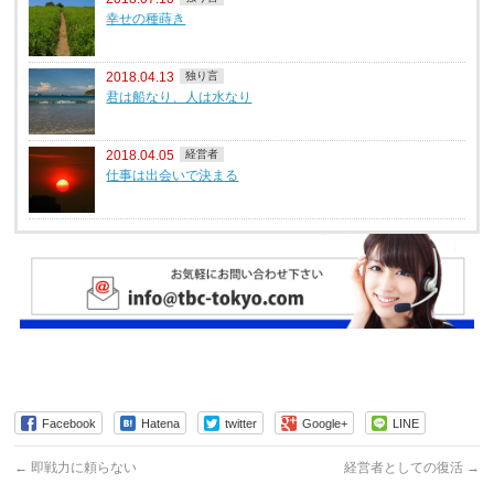
幸せの種蒔き
2018.04.13
独り言
君は船なり、人は水なり
2018.04.05
経営者
仕事は出会いで決まる
Facebook
Hatena
twitter
Google+
LINE
←
即戦力に頼らない
経営者としての復活
→