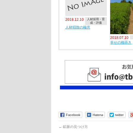
2018.12.10
人材採用・育
成・評価
人材招致の極意
2018.07.10
幸せの種蒔き
Facebook
Hatena
twitter
←
鉱脈の見つけ方