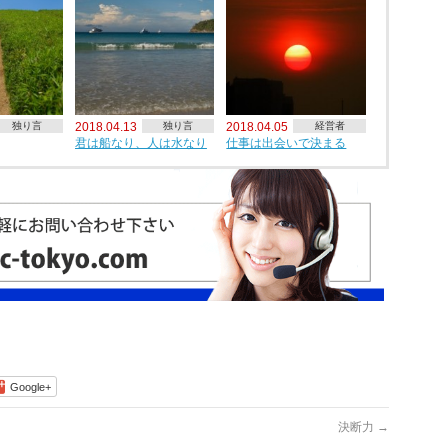
独り言
2018.04.13
独り言
2018.04.05
経営者
君は船なり、人は水なり
仕事は出会いで決まる
Google+
決断力
→