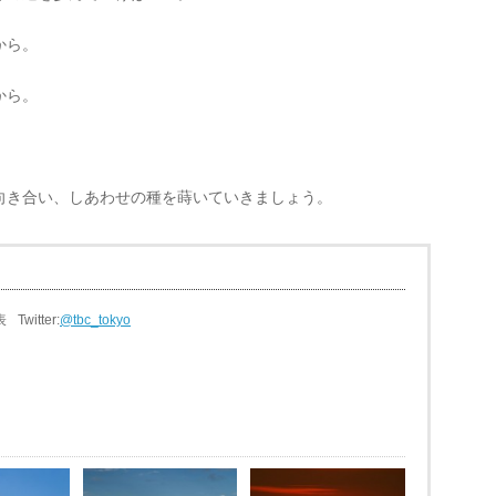
から。
から。
向き合い、しあわせの種を蒔いていきましょう。
表
Twitter:
@tbc_tokyo