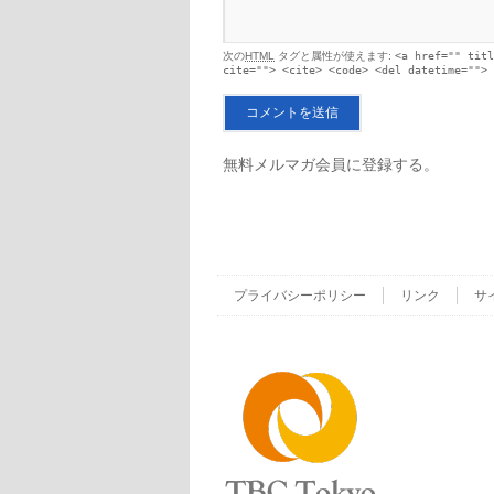
次の
HTML
タグと属性が使えます:
<a href="" titl
cite=""> <cite> <code> <del datetime=""> 
無料メルマガ会員に登録する。
プライバシーポリシー
リンク
サ