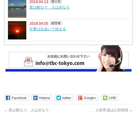
2018.04.13
独り言
君は船なり、人は水なり
2018.04.05
経営者
仕事は出会いで決まる
Facebook
Hatena
twitter
Google+
LINE
←
君は船なり、人は水なり
人材育成は心田開発
→