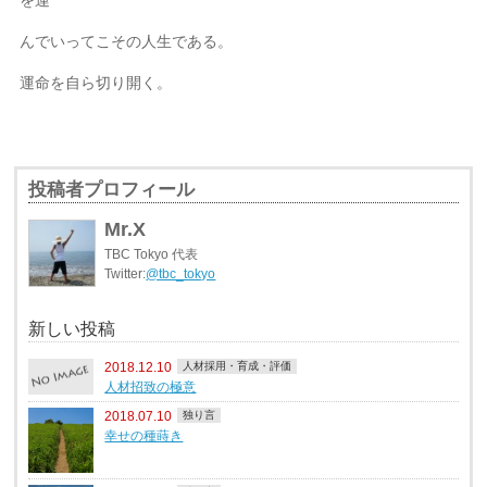
んでいってこその人生である。
運命を自ら切り開く。
投稿者プロフィール
Mr.X
TBC Tokyo 代表
Twitter:
@tbc_tokyo
新しい投稿
2018.12.10
人材採用・育成・評価
人材招致の極意
2018.07.10
独り言
幸せの種蒔き