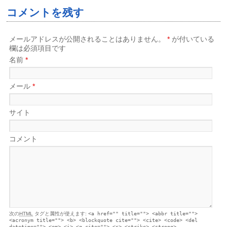
コメントを残す
メールアドレスが公開されることはありません。
*
が付いている
欄は必須項目です
名前
*
メール
*
サイト
コメント
次の
HTML
タグと属性が使えます:
<a href="" title=""> <abbr title="">
<acronym title=""> <b> <blockquote cite=""> <cite> <code> <del
datetime=""> <em> <i> <q cite=""> <s> <strike> <strong>