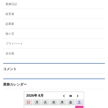
業務日記
経営者
起業家
独り言
プライベート
未分類
コメント
業務カレンダー
2026年 8月
日
月
火
水
木
金
土