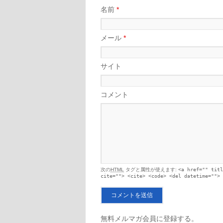
名前
*
メール
*
サイト
コメント
次の
HTML
タグと属性が使えます:
<a href="" titl
cite=""> <cite> <code> <del datetime=""> 
無料メルマガ会員に登録する。