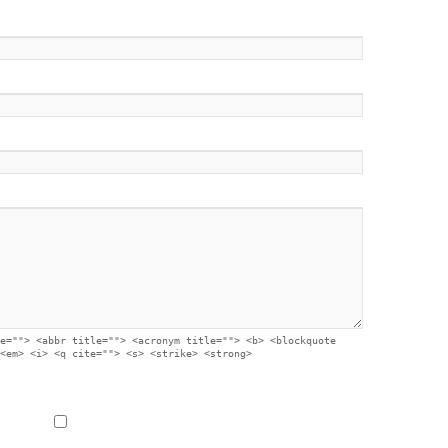
e=""> <abbr title=""> <acronym title=""> <b> <blockquote
<em> <i> <q cite=""> <s> <strike> <strong>