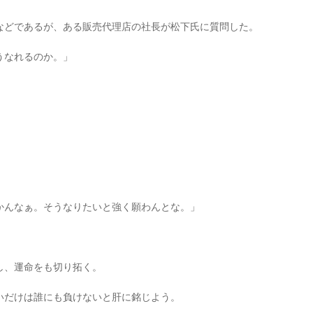
などであるが、ある販売代理店の社長が松下氏に質問した。
うなれるのか。」
かんなぁ。そうなりたいと強く願わんとな。」
し、運命をも切り拓く。
いだけは誰にも負けないと肝に銘じよう。