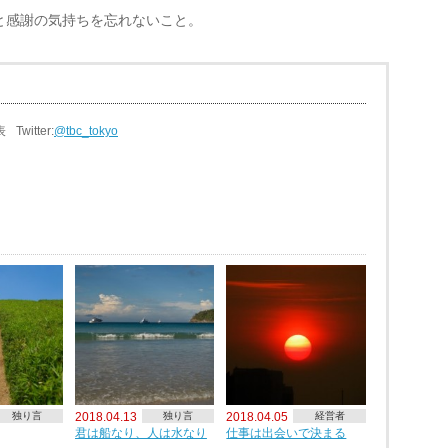
と感謝の気持ちを忘れないこと。
表
Twitter:
@tbc_tokyo
独り言
2018.04.13
独り言
2018.04.05
経営者
君は船なり、人は水なり
仕事は出会いで決まる