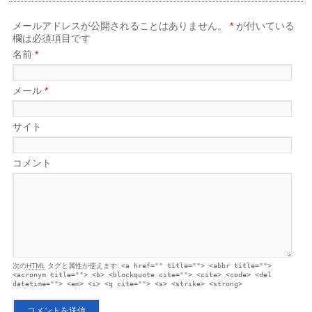
メールアドレスが公開されることはありません。
*
が付いている
欄は必須項目です
名前
*
メール
*
サイト
コメント
次の
HTML
タグと属性が使えます:
<a href="" title=""> <abbr title="">
<acronym title=""> <b> <blockquote cite=""> <cite> <code> <del
datetime=""> <em> <i> <q cite=""> <s> <strike> <strong>