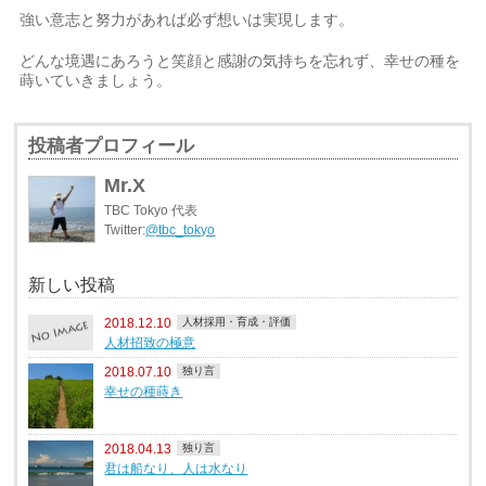
強い意志と努力があれば必ず想いは実現します。
どんな境遇にあろうと笑顔と感謝の気持ちを忘れず、幸せの種を
蒔いていきましょう。
投稿者プロフィール
Mr.X
TBC Tokyo 代表
Twitter:
@tbc_tokyo
新しい投稿
2018.12.10
人材採用・育成・評価
人材招致の極意
2018.07.10
独り言
幸せの種蒔き
2018.04.13
独り言
君は船なり、人は水なり