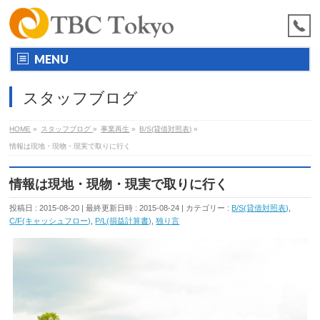
MENU
スタッフブログ
HOME
»
スタッフブログ
»
事業再生
»
B/S(貸借対照表)
»
情報は現地・現物・現実で取りに行く
情報は現地・現物・現実で取りに行く
投稿日 : 2015-08-20
最終更新日時 : 2015-08-24
カテゴリー :
B/S(貸借対照表)
,
C/F(キャッシュフロー)
,
P/L(損益計算書)
,
独り言