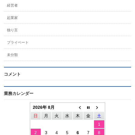
経営者
起業家
独り言
プライベート
未分類
コメント
業務カレンダー
2026年 8月
日
月
火
水
木
金
土
1
2
3
4
5
6
7
8