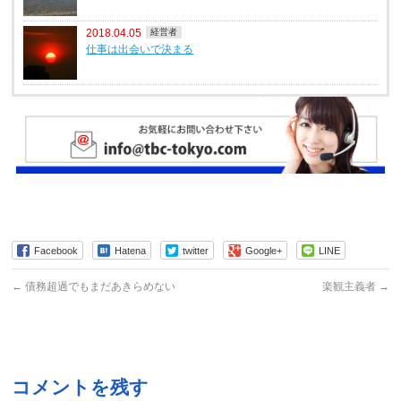
2018.04.05
経営者
仕事は出会いで決まる
Facebook
Hatena
twitter
Google+
LINE
←
債務超過でもまだあきらめない
楽観主義者
→
コメントを残す