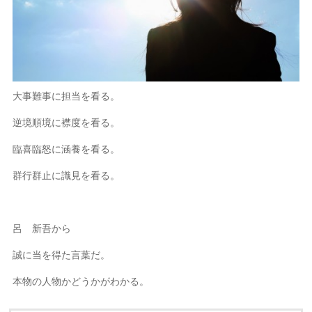
大事難事に担当を看る。
逆境順境に襟度を看る。
臨喜臨怒に涵養を看る。
群行群止に識見を看る。
呂 新吾から
誠に当を得た言葉だ。
本物の人物かどうかがわかる。