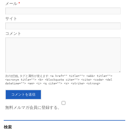
メール
*
サイト
コメント
次の
HTML
タグと属性が使えます:
<a href="" title=""> <abbr title="">
<acronym title=""> <b> <blockquote cite=""> <cite> <code> <del
datetime=""> <em> <i> <q cite=""> <s> <strike> <strong>
無料メルマガ会員に登録する。
検索