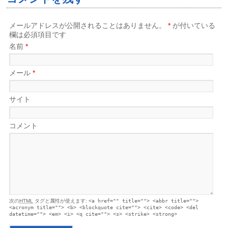
メールアドレスが公開されることはありません。
*
が付いている
欄は必須項目です
名前
*
メール
*
サイト
コメント
次の
HTML
タグと属性が使えます:
<a href="" title=""> <abbr title="">
<acronym title=""> <b> <blockquote cite=""> <cite> <code> <del
datetime=""> <em> <i> <q cite=""> <s> <strike> <strong>