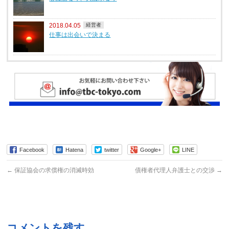
2018.04.05
経営者
仕事は出会いで決まる
Facebook
Hatena
twitter
Google+
LINE
←
保証協会の求償権の消滅時効
債権者代理人弁護士との交渉
→
コメントを残す