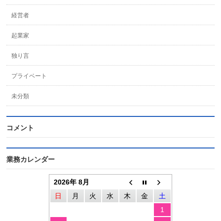
経営者
起業家
独り言
プライベート
未分類
コメント
業務カレンダー
2026年 8月
日
月
火
水
木
金
土
1