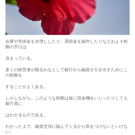
在庫や売掛金を水増ししたり、買掛金を操作したりなどおよそ粉
飾の手口は
決まっている。
多くの経営者が陥るわなとして銀行から融資を引き出すためにこ
の粉飾を
することがよくある。
しかしながら、このような粉飾は仮に現金欄をいじったりしても
銀行員に
はわかるものである。
わかった上で、融資交渉に臨んでくるから気をつけないといけな
い。