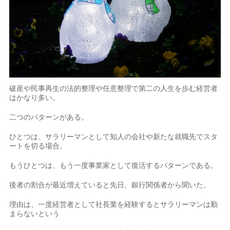
破産や民事再生の法的整理や任意整理で第二の人生を歩む経営者
はかなり多い。
二つのパターンがある。
ひとつは、サラリーマンとして知人の会社や新たな就職先でスタ
ートを切る場合。
もうひとつは、もう一度事業家として復活するパターンである。
後者の割合が最近増えていると先日、銀行関係者から聞いた。
理由は、一度経営者として社長業を経験するとサラリーマンは勤
まらないという