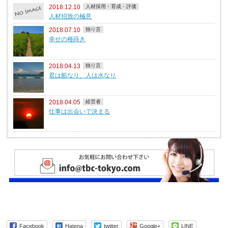
2018.12.10
人材採用・育成・評価
人材招致の極意
2018.07.10
独り言
幸せの種蒔き
2018.04.13
独り言
君は船なり、人は水なり
2018.04.05
経営者
仕事は出会いで決まる
Facebook
Hatena
twitter
Google+
LINE