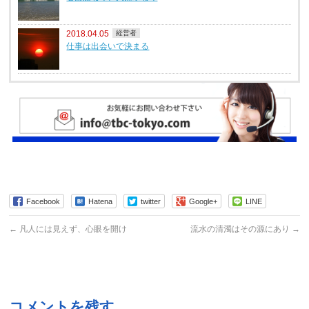
2018.04.05
経営者
仕事は出会いで決まる
Facebook
Hatena
twitter
Google+
LINE
←
凡人には見えず、心眼を開け
流水の清濁はその源にあり
→
コメントを残す