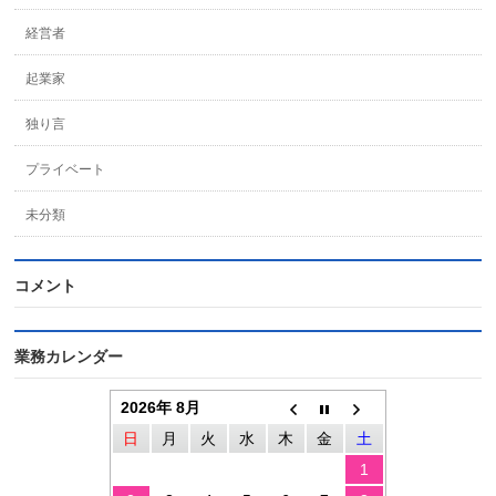
経営者
起業家
独り言
プライベート
未分類
コメント
業務カレンダー
2026年 8月
日
月
火
水
木
金
土
1