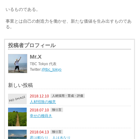
いるものである。
事業とは自己の創造力を働かせ、新たな価値を生み出すものであ
る。
投稿者プロフィール
Mr.X
TBC Tokyo 代表
Twitter:
@tbc_tokyo
新しい投稿
2018.12.10
人材採用・育成・評価
人材招致の極意
2018.07.10
独り言
幸せの種蒔き
2018.04.13
独り言
君は船なり、人は水なり