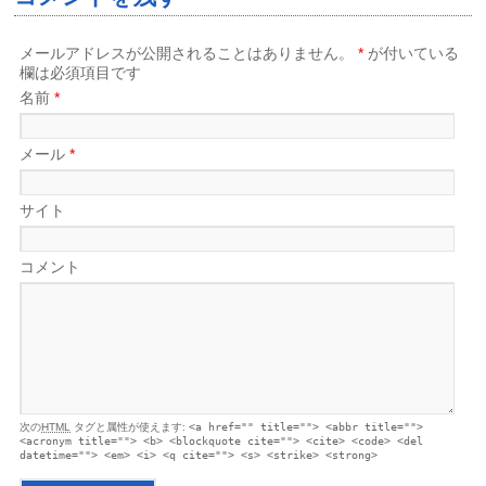
メールアドレスが公開されることはありません。
*
が付いている
欄は必須項目です
名前
*
メール
*
サイト
コメント
次の
HTML
タグと属性が使えます:
<a href="" title=""> <abbr title="">
<acronym title=""> <b> <blockquote cite=""> <cite> <code> <del
datetime=""> <em> <i> <q cite=""> <s> <strike> <strong>