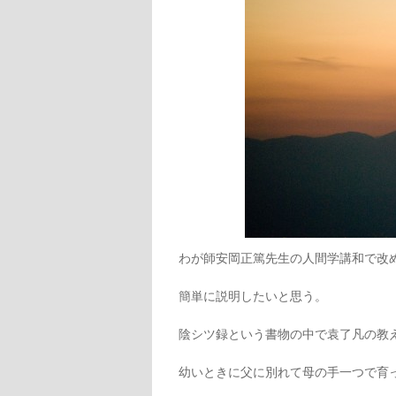
わが師安岡正篤先生の人間学講和で改
簡単に説明したいと思う。
陰シツ録という書物の中で袁了凡の教
幼いときに父に別れて母の手一つで育