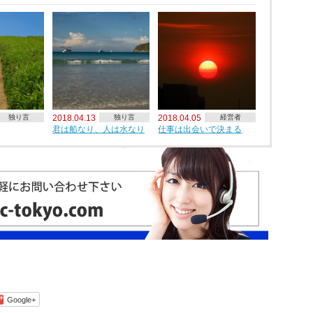
独り言
2018.04.13
独り言
2018.04.05
経営者
君は船なり、人は水なり
仕事は出会いで決まる
Google+