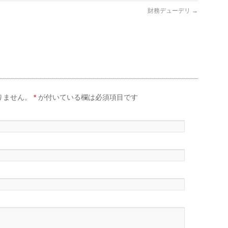
財務デューデリ
→
りません。
*
が付いている欄は必須項目です