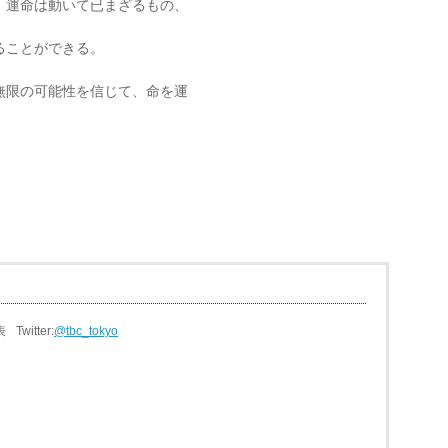
、運命は動いて已まざるもの、
ることができる。
無限の可能性を信じて、命を運
表
Twitter:
@tbc_tokyo