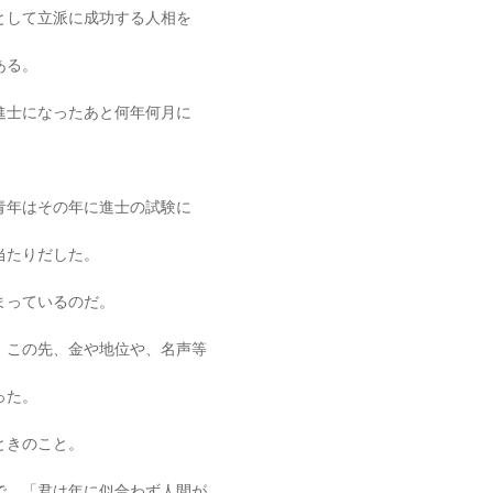
として立派に成功する人相を
ある。
進士になったあと何年何月に
青年はその年に進士の試験に
当たりだした。
まっているのだ。
、この先、金や地位や、名声等
った。
ときのこと。
で、「君は年に似合わず人間が