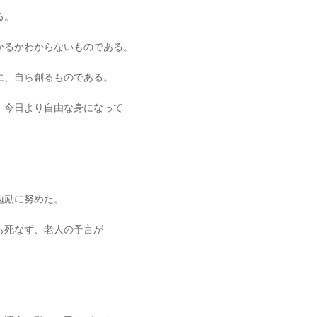
る。
かるかわからないものである。
に、自ら創るものである。
、今日より自由な身になって
勉励に努めた。
も死なず、老人の予言が