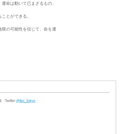
、運命は動いて已まざるもの、
ることができる。
無限の可能性を信じて、命を運
表
Twitter:
@tbc_tokyo