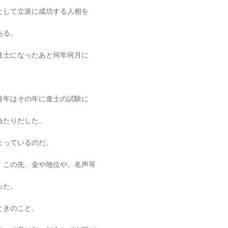
として立派に成功する人相を
ある。
進士になったあと何年何月に
青年はその年に進士の試験に
当たりだした。
まっているのだ。
、この先、金や地位や、名声等
った。
ときのこと。