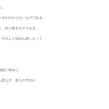
る。
かるかわからないものである。
に、自ら創るものである。
、今日より自由な身になって
勉励に努めた。
も死なず、老人の予言が