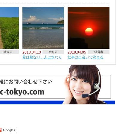
独り言
2018.04.13
独り言
2018.04.05
経営者
君は船なり、人は水なり
仕事は出会いで決まる
Google+