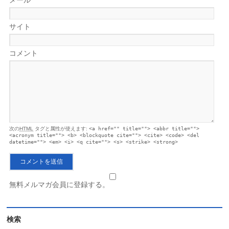
メール
*
サイト
コメント
次の
HTML
タグと属性が使えます:
<a href="" title=""> <abbr title="">
<acronym title=""> <b> <blockquote cite=""> <cite> <code> <del
datetime=""> <em> <i> <q cite=""> <s> <strike> <strong>
無料メルマガ会員に登録する。
検索