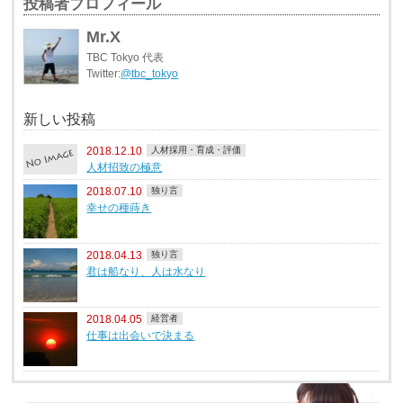
投稿者プロフィール
Mr.X
TBC Tokyo 代表
Twitter:
@tbc_tokyo
新しい投稿
2018.12.10
人材採用・育成・評価
人材招致の極意
2018.07.10
独り言
幸せの種蒔き
2018.04.13
独り言
君は船なり、人は水なり
2018.04.05
経営者
仕事は出会いで決まる