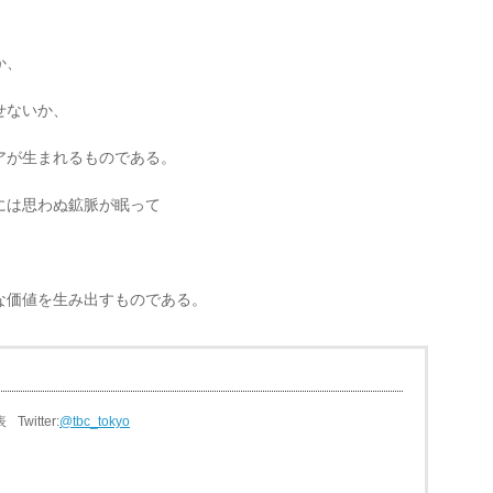
。
か、
せないか、
アが生まれるものである。
には思わぬ鉱脈が眠って
な価値を生み出すものである。
表
Twitter:
@tbc_tokyo