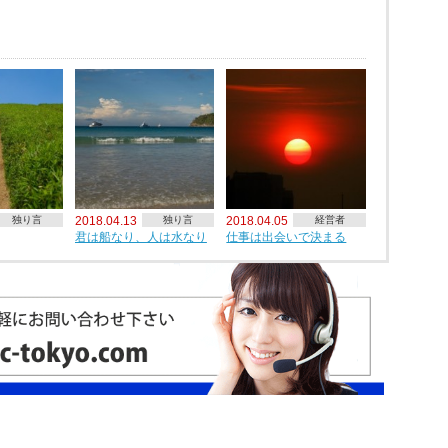
独り言
2018.04.13
独り言
2018.04.05
経営者
君は船なり、人は水なり
仕事は出会いで決まる