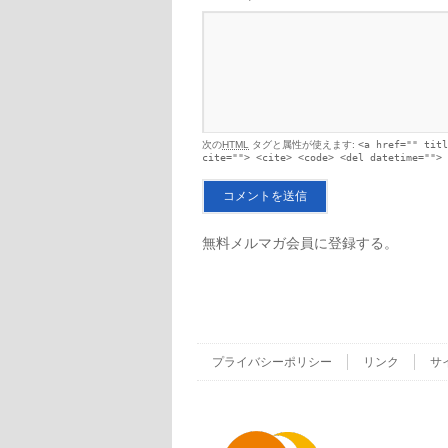
次の
HTML
タグと属性が使えます:
<a href="" titl
cite=""> <cite> <code> <del datetime=""> 
無料メルマガ会員に登録する。
プライバシーポリシー
リンク
サ