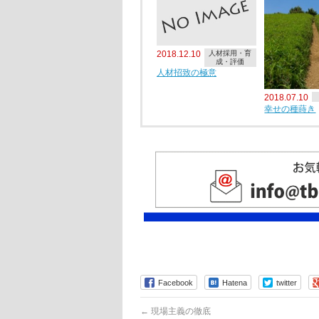
2018.12.10
人材採用・育
成・評価
人材招致の極意
2018.07.10
幸せの種蒔き
Facebook
Hatena
twitter
←
現場主義の徹底