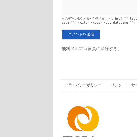
次の
HTML
タグと属性が使えます:
<a href="" titl
cite=""> <cite> <code> <del datetime=""> 
無料メルマガ会員に登録する。
プライバシーポリシー
リンク
サ