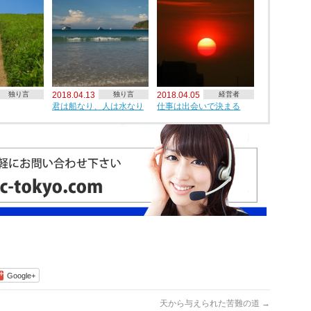
独り言
2018.04.13
独り言
2018.04.05
経営者
君は船なり、人は水なり
仕事は出会いで決まる
Google+
天から与えられた苦難の道
→