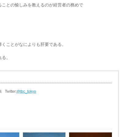
ることの愉しみを教えるのが経営者の務めで
。
導くことがなによりも肝要である。
れる。
表
Twitter:
@tbc_tokyo